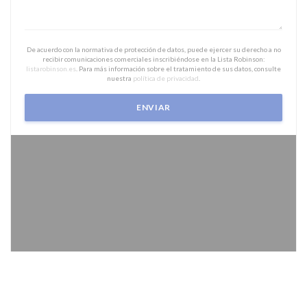
De acuerdo con la normativa de protección de datos, puede ejercer su derecho a no
recibir comunicaciones comerciales inscribiéndose en la Lista Robinson:
listarobinson.es
. Para más información sobre el tratamiento de sus datos, consulte
nuestra
política de privacidad
.
Para mostrar el mapa interactivo de Waze, debe aceptar las cookies de Waze
Map (Google). Estas cookies pueden recopilar datos de navegación y
ubicación.
Permitir