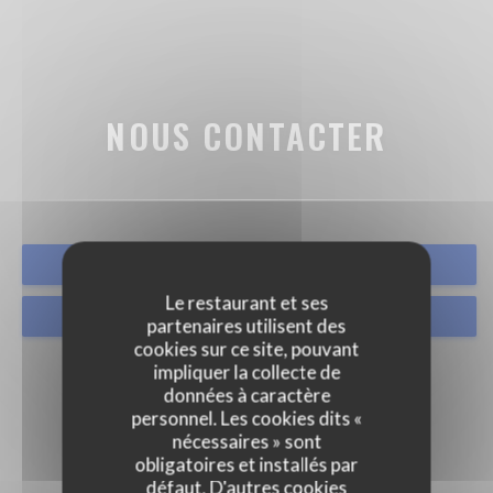
NOUS CONTACTER
RÉSERVER
Le restaurant et ses
VENTE À EMPORTER
partenaires utilisent des
cookies sur ce site, pouvant
impliquer la collecte de
données à caractère
personnel. Les cookies dits «
nécessaires » sont
obligatoires et installés par
défaut. D'autres cookies