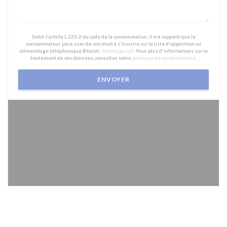
Selon l'article L.223-2 du code de la consommation, il est rappelé que le
consommateur peut user de son droit à s'inscrire sur la liste d'opposition au
démarchage téléphonique Bloctel :
bloctel.gouv.fr
. Pour plus d'informations sur le
traitement de vos données, consultez notre
politique de confidentialité
.
Pour afficher la carte interactive Waze, vous devez accepter les cookies Waze
Map (Google). Ces cookies peuvent collecter des données de navigation et de
localisation.
Autoriser