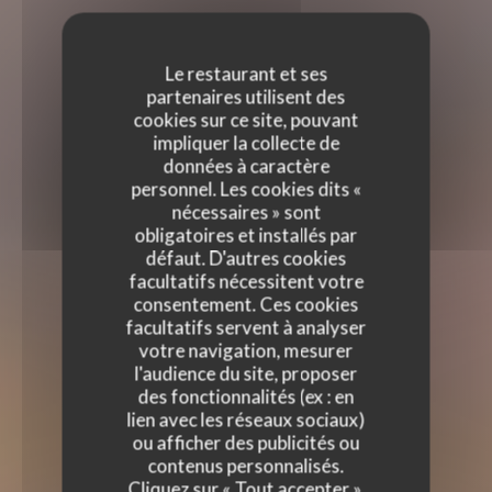
Le restaurant et ses
partenaires utilisent des
cookies sur ce site, pouvant
impliquer la collecte de
données à caractère
personnel. Les cookies dits «
nécessaires » sont
obligatoires et installés par
défaut. D'autres cookies
facultatifs nécessitent votre
consentement. Ces cookies
facultatifs servent à analyser
votre navigation, mesurer
l'audience du site, proposer
des fonctionnalités (ex : en
BONG 15 EME
lien avec les réseaux sociaux)
BONG 15 EME
ou afficher des publicités ou
|
PARIS
contenus personnalisés.
Cliquez sur « Tout accepter »,