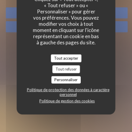
« Tout refuser » ou «
Personnaliser » pour gérer
RÉSERVER
vos préférences. Vous pouvez
modifier vos choix à tout
VENTE À EMPORTER
moment en cliquant sur l'icône
représentant un cookie en bas
à gauche des pages du site.
Tout accepter
Tout refuser
Personnaliser
Politique de protection des données à caractère
personnel
Politique de gestion des cookies