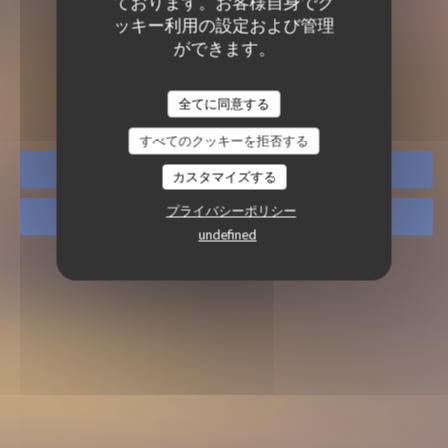
ております。お客様自身でク
ッキー利用の設定および管理
BONG 15 EME
ができます。
BONG 15 EME
|
PARIS
全てに同意する
すべてのクッキーを拒否する
予約
カスタマイズする
プライバシーポリシー
取り除く
undefined