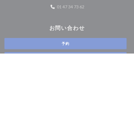
01 47 34 73 62
お問い合わせ
予約
取り除く
ニュースレター
*
当社のニュースレターを購読し、当社からのEメールによる個別コミュニケーション
やマーケティングオファーを受け取る。
登録する
© 2026 BONG 15 EME — このレストランウェブサイトの作成者