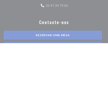
01 47 34 73 62
Contacte-nos
RESERVAR UMA MESA
CLIQUE E RECOLHA
Mantenha-se atualizado
*
Subscrever a nossa newsletter para receber comunicações personalizadas e
ofertas de marketing por correio eletrónico da nossa parte.
SUBSCREVER
© 2026 BONG 15 EME — WEBSITE DO RESTAURANTE CRIADO POR