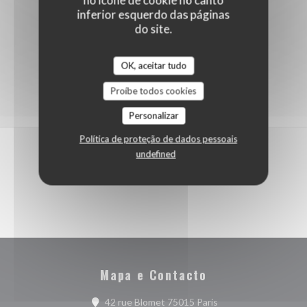
inferior esquerdo das páginas
do site.
OK, aceitar tudo
Proíbe todos cookies
Personalizar
Política de proteção de dados pessoais
undefined
Mapa e Contacto
((abre numa nova jane
42 rue Blomet 75015 Paris