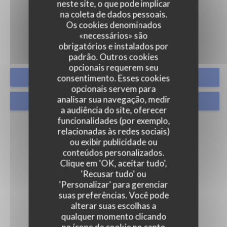
neste site, o que pode implicar
FOTOS
na coleta de dados pessoais.
Os cookies denominados
«necessários» são
obrigatórios e instalados por
padrão. Outros cookies
opcionais requerem seu
consentimento. Esses cookies
RESERVAR UMA MESA
opcionais servem para
analisar sua navegação, medir
CLIQUE E RECOLHA
a audiência do site, oferecer
funcionalidades (por exemplo,
relacionadas às redes sociais)
ou exibir publicidade ou
conteúdos personalizados.
Clique em 'OK, aceitar tudo',
'Recusar tudo' ou
'Personalizar' para gerenciar
suas preferências. Você pode
alterar suas escolhas a
qualquer momento clicando
no ícone de cookie no canto