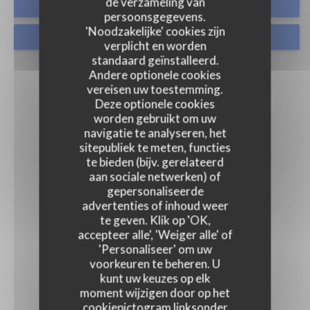
de verzameling van
RESERVEER EEN TAFEL
persoonsgegevens.
'Noodzakelijke' cookies zijn
AFHAAL
verplicht en worden
standaard geïnstalleerd.
Andere optionele cookies
vereisen uw toestemming.
Deze optionele cookies
worden gebruikt om uw
navigatie te analyseren, het
sitepubliek te meten, functies
te bieden (bijv. gerelateerd
aan sociale netwerken) of
gepersonaliseerde
advertenties of inhoud weer
te geven. Klik op 'OK,
accepteer alle', 'Weiger alle' of
'Personaliseer' om uw
voorkeuren te beheren. U
kunt uw keuzes op elk
moment wijzigen door op het
cookiepictogram linksonder