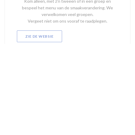
Kom alleen, met z'n tweeën of in een groep en
bespeel het menu van de smaakverandering. We
verwelkomen veel groepen.
Vergeet niet om ons vooraf te raadplegen.
ZIE DE WEBSIE
Om de interactieve Waze-kaart weer te geven, moet u Waze Map (Google)
cookies accepteren. Deze cookies kunnen navigatie- en locatiegegevens
verzamelen.
Toestaan