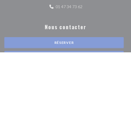
01 47 34 73 62
Nous contacter
RÉSERVER
VENTE À EMPORTER
Newsletter
*
Inscrivez-vous à notre lettre d'information pour recevoir des communications
personnalisées et des offres marketing par courriel.
S'ABONNER
© 2026 BONG 15 EME — CRÉATION DE SITE INTERNET